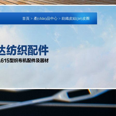
首頁
>
產(chǎn)品中心
>
紡織皮結(jié)皮圈
)銷售
織布機皮結(jié)舌頭（皮舌、里仁R54）