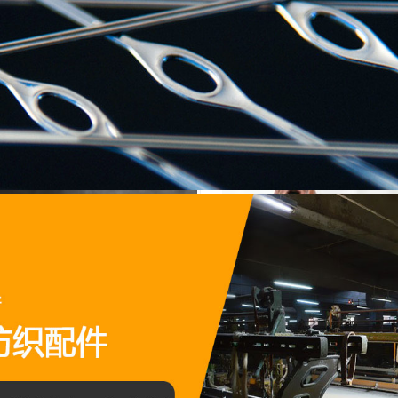
口型機用多梭皮結(jié)（含B12-2）
B3-1型偏頭梭皮結(jié)高分子投梭
01R型皮結(jié)織布機緩沖投梭結(jié)
紡織牛皮制品投梭結(jié)及皮結(