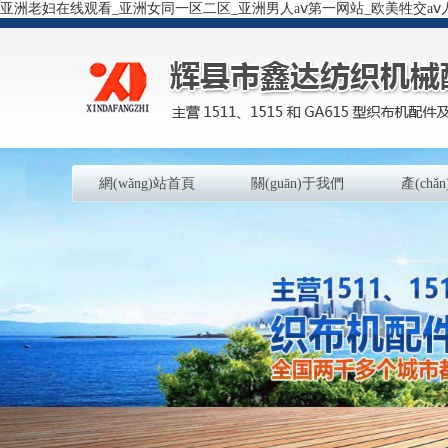
亚洲老妇在线观看_亚洲女同一区二区_亚洲男人aⅴ第一网站_欧美牲交aⅴ
網(wǎng)站首頁
關(guān)于我們
產(chǎ