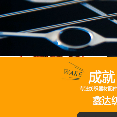
紡織輔助設(shè)備
紡織皮結(jié)皮圈
紡織木質(zhì)配件
出
公司相冊
P1
有梭織機配件