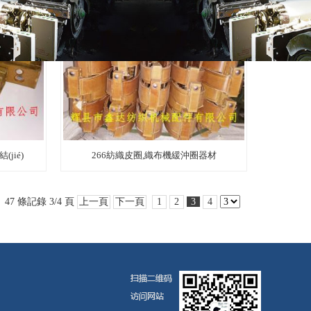
jié)
266紡織皮圈,織布機緩沖圈器材
47 條記錄 3/4 頁
上一頁
下一頁
1
2
3
4