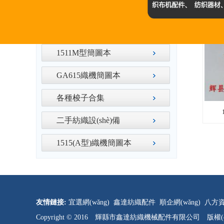
紡織鑄鐵配件
紡織器材圖紙
1511M型簡圖本
GA615織機簡圖本
各種梭子合集
二手紡織設(shè)備
1515(A型)織機簡圖本
友情鏈接:
宜選網(wǎng)
鑫達紡織配件
順企網(wǎng)
八方資
Copyright © 2016 輝縣市鑫達紡織機械配件有限公司 版權(