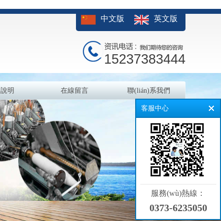
中文版
英文版
15237383444
持說明
在線留言
聯(lián)系我們
客服中心
服務(wù)熱線：
0373-6235050