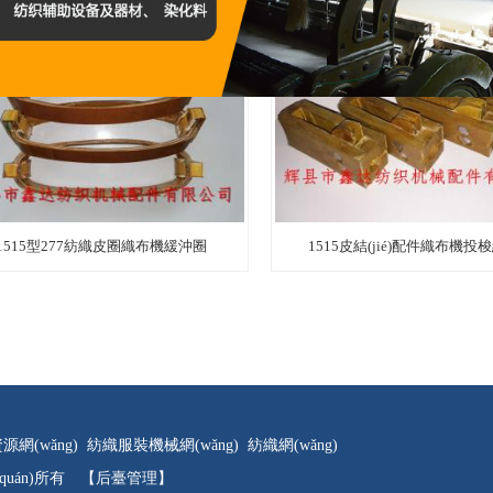
1515型277紡織皮圈織布機緩沖圈
1515皮結(jié)配件織布機投梭結(
源網(wǎng)
紡織服裝機械網(wǎng)
紡織網(wǎng)
quán)所有
【后臺管理】