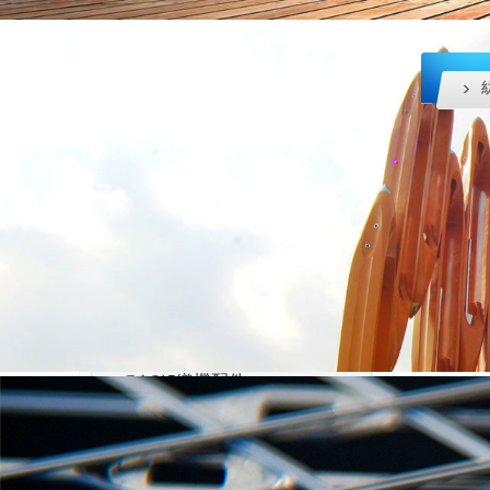
產(chǎn)品類別
紡織配件
織布機配件
紡織器材
1511老布機配件
1515紡織機配件
P
GA615織機配件
紡織五金及工具
織布機